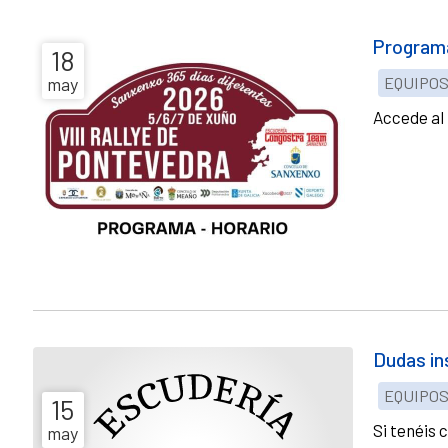
Programa
18
EQUIPO
may
Accede al 
Dudas in
EQUIPO
15
Si tenéis 
may