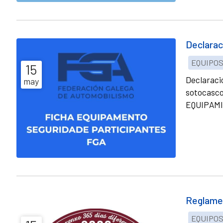
Declarac
EQUIPO
15
Declaració
may
sotocasco
EQUIPAMI
Reglamen
EQUIPO