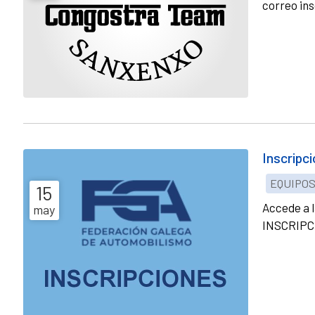
correo in
Inscripc
EQUIPO
15
Accede a l
may
INSCRIPC