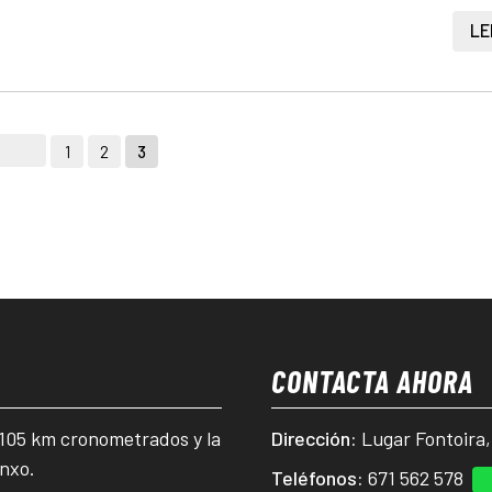
LE
1
2
3
CONTACTA AHORA
 105 km cronometrados y la
Dirección:
Lugar Fontoira
nxo.
Teléfonos:
671 562 578