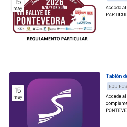
15
Accede al
may
PARTICU
Tablón d
EQUIPO
15
Accede al 
may
complemen
PONTEVE