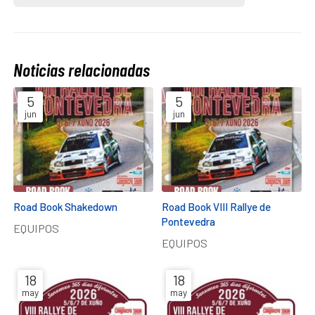
Noticias relacionadas
5
5
jun
jun
Road Book Shakedown
Road Book VIII Rallye de
Pontevedra
EQUIPOS
EQUIPOS
18
18
may
may